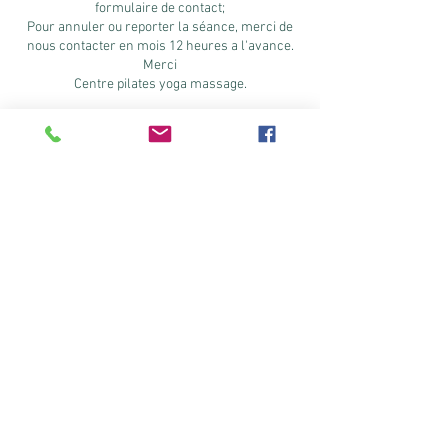
formulaire de contact;
Pour annuler ou reporter la séance, merci de
nous contacter en mois 12 heures a l'avance.
Merci
Centre pilates yoga massage.
Coordonnées
Centre Pilates yoga massage, Chemin du Petit
Mas, Martigues, France
Mentions légales
Politique en matière de cookies
Politique de confidentialité